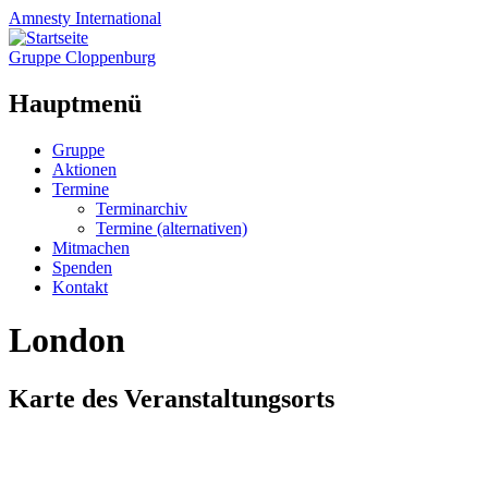
Amnesty
International
Gruppe Cloppenburg
Hauptmenü
Zum
Gruppe
Inhalt
Aktionen
springen
Termine
Terminarchiv
Termine (alternativen)
Mitmachen
Spenden
Kontakt
London
Karte des Veranstaltungsorts